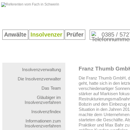
Anwälte
Insolvenzer
Prüfer
0385 / 572
Franz Thumb GmbH 
Insolvenzverwaltung
Die Franz Thumb GmbH, di
Die Insolvenzverwalter
geht, hatte sich in den let
Das Team
verschiedenartiger Sonnen
stärker auf Markisen fokus
Gläubiger im
Restrukturierungsmaßnahm
Insolvenzverfahren
Bobzin und den Einbezug ei
Situation in den Jahren 20
Insolvenzfindex
machte dem Unternehmen de
starteten die Geschäfte. A
Informationen zum
Praktiker und Max Bahr zu 
Insolvenzverfahren