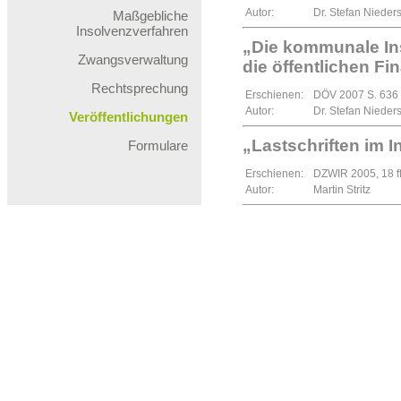
Autor:
Dr. Stefan Nieder
Maßgebliche
Insolvenzverfahren
„Die kommunale Ins
Zwangsverwaltung
die öffentlichen Fi
Rechtsprechung
Erschienen:
DÖV 2007 S. 636 
Autor:
Dr. Stefan Nieder
Veröffentlichungen
„Lastschriften im 
Formulare
Erschienen:
DZWIR 2005, 18 f
Autor:
Martin Stritz
„Das Tabu der kom
Erschienen:
DÖV 2008, 991 ff
Autor:
Dr. Stefan Nieder
Anmerkung zum BGH
233/08: Zur Anfech
nach der Neuregelu
Erschienen:
DZWIR 2010, 84-
Autor:
Martin Stritz